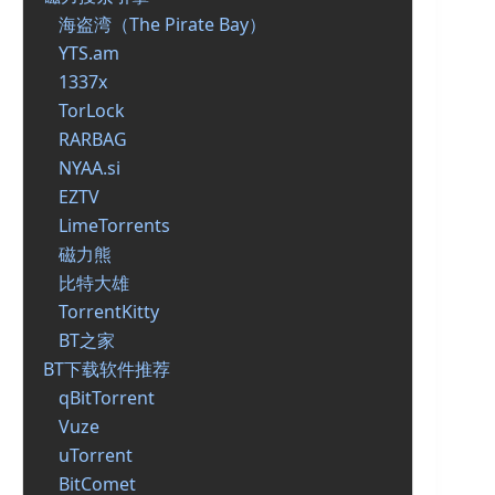
海盗湾（The Pirate Bay）
YTS.am
1337x
TorLock
RARBAG
NYAA.si
EZTV
LimeTorrents
磁力熊
比特大雄
TorrentKitty
BT之家
BT下载软件推荐
qBitTorrent
Vuze
uTorrent
BitComet