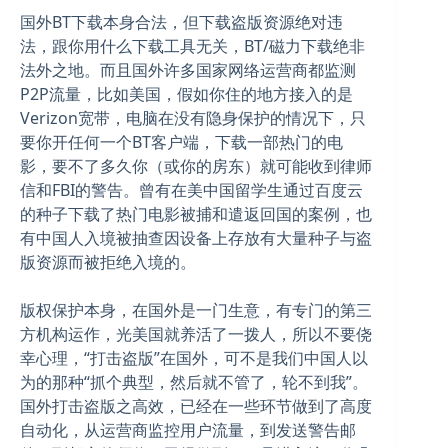
国外BT下载本身合法，但下载盗版资源绝对违
法，跟你用什么下载工具无关，BT/磁力下载绝非
法外之地。而且国外许多国家网络运营商都监测
P2P流量，比如美国，假如你住的地方接入的是
Verizon宽带，电脑在没有隐身保护的情况下，只
要你开任何一个BT客户端，下载一部热门的电
影，要不了多久你（或你的房东）就可能收到律师
信和FBI的警告。曾有在美中国留学生通过百度云
的种子下载了热门电影被捕和遣返回国的案例，也
有中国人入境被抽查因设备上存放有大量种子与盗
版资源而被拒绝入境的。
版权保护本身，在国外是一门生意，有专门的第三
方机构运作，光美国就养活了一拨人，所以不要侥
幸心理，“打击盗版”在国外，可不是我们中国人以
为的那种“抓个典型，然后就不管了，轮不到我”。
国外打击盗版之高效，已经在一些环节做到了高度
自动化，从运营商监控用户流量，到发送警告邮