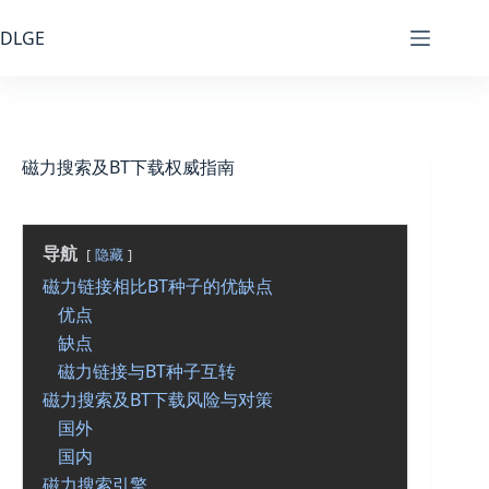
跳
至
DLGE
内
容
磁力搜索及BT下载权威指南
导航
隐藏
磁力链接相比BT种子的优缺点
优点
缺点
磁力链接与BT种子互转
磁力搜索及BT下载风险与对策
国外
国内
磁力搜索引擎